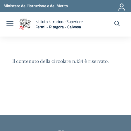
Vai ai contenuti
Vai al menu di navigazione
Vai al footer
Ministero dell'Istruzione e del Merito
Istituto Istruzione Superiore
Fermi - Pitagora - Calvosa
— Visita la pagina iniziale della scuola
Il contenuto della circolare n.134 è riservato.