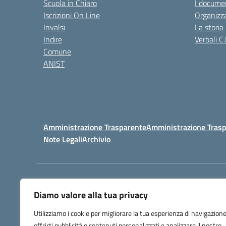
Scuola in Chiaro
I documen
Iscrizioni On Line
Organizz
Invalsi
La storia
Indire
Verbali C.
Comune
ANIST
Amministrazione Trasparente
Amministrazione Trasp
Note Legali
Archivio
Centralino:
098148017
Diamo valore alla tua privacy
Utilizziamo i cookie per migliorare la tua esperienza di navigazione
offrirti pubblicità o contenuti personalizzati e analizzare il nostro