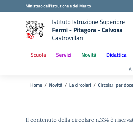
Vai ai contenuti
Vai al menu di navigazione
Vai al footer
Ministero dell'Istruzione e del Merito
Istituto Istruzione Superiore
Fermi - Pitagora - Calvosa
Castrovillari
 della scuola
— Visita la pagina iniziale del
Scuola
Servizi
Novità
Didattica
Al
Home
Novità
Le circolari
Circolari per doc
Il contenuto della circolare n.334 è riserva