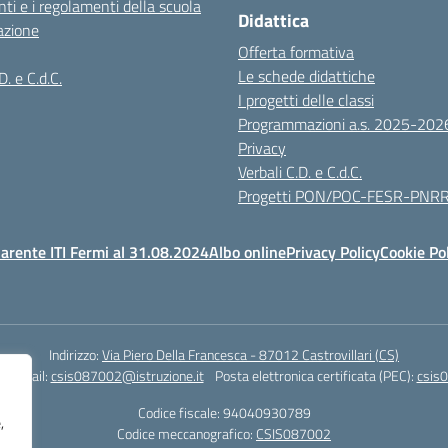
ti e i regolamenti della scuola
Didattica
azione
Offerta formativa
Le schede didattiche
D. e C.d.C.
I progetti delle classi
Programmazioni a.s. 2025-202
Privacy
Verbali C.D. e C.d.C.
Progetti PON/POC-FESR-PNR
arente ITI Fermi al 31.08.2024
Albo online
Privacy Policy
Cookie Po
Indirizzo:
Via Piero Della Francesca - 87012 Castrovillari (CS)
1
Email:
csis087002@istruzione.it
Posta elettronica certificata (PEC):
csis0
Codice fiscale: 94040930789
,
Codice meccanografico:
CSIS087002