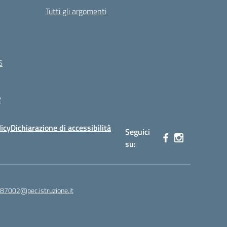
Tutti gli argomenti
6
R
licy
Dichiarazione di accessibilità
Seguici
su:
87002@pec.istruzione.it