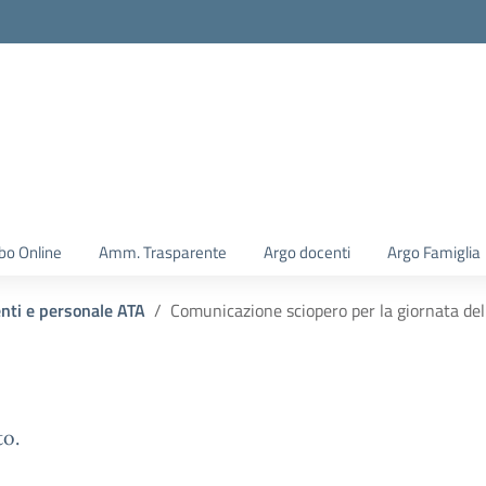
la scuola
bo Online
Amm. Trasparente
Argo docenti
Argo Famiglia
enti e personale ATA
Comunicazione sciopero per la giornata d
to.