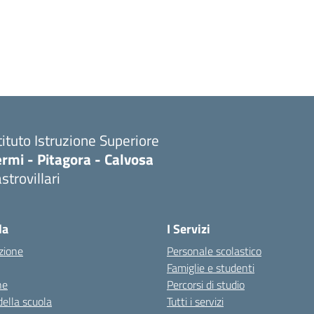
tituto Istruzione Superiore
rmi - Pitagora - Calvosa
strovillari
Visita la pagina iniziale della scuola
la
I Servizi
zione
Personale scolastico
Famiglie e studenti
ne
Percorsi di studio
della scuola
Tutti i servizi