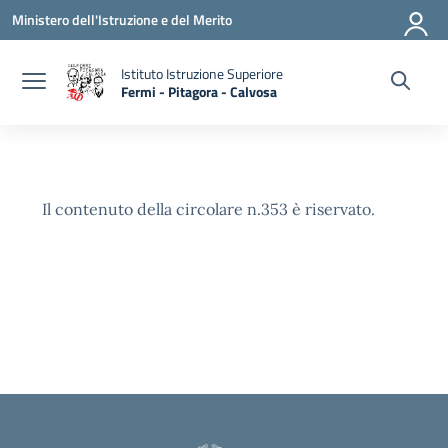
Vai ai contenuti
Vai al menu di navigazione
Vai al footer
Ministero dell'Istruzione e del Merito
Istituto Istruzione Superiore
Fermi - Pitagora - Calvosa
— Visita la pagina iniziale della scuola
Il contenuto della circolare n.353 è riservato.