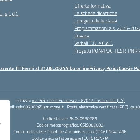
Offerta formativa
Le schede didattiche
D. e C.d.C.
I progetti delle classi
Programmazioni a.s. 2025-202
Privacy
Verbali C.D. e C.d.C.
Progetti PON/POC-FESR-PNR
arente ITI Fermi al 31.08.2024
Albo online
Privacy Policy
Cookie Po
Indirizzo:
Via Piero Della Francesca - 87012 Castrovillari (CS)
1
Email:
csis087002@istruzione.it
Posta elettronica certificata (PEC):
csis0
Codice fiscale: 94040930789
,
Codice meccanografico:
CSIS087002
Codice Indice delle Pubbliche Amministrazioni (IPA): PNG4CA8K
Codice unico di fatturazione (CUF): R8N7JA