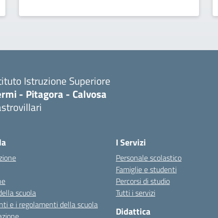
tituto Istruzione Superiore
rmi - Pitagora - Calvosa
strovillari
Visita la pagina iniziale della scuola
la
I Servizi
zione
Personale scolastico
Famiglie e studenti
ne
Percorsi di studio
della scuola
Tutti i servizi
ti e i regolamenti della scuola
Didattica
azione