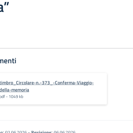
a”
menti
timbro_Circolare-n.-373_-Conferma-Viaggio-
della-memoria
pdf - 1049 kb
o:
03.06.2026
-
Revisione:
06.06.2026