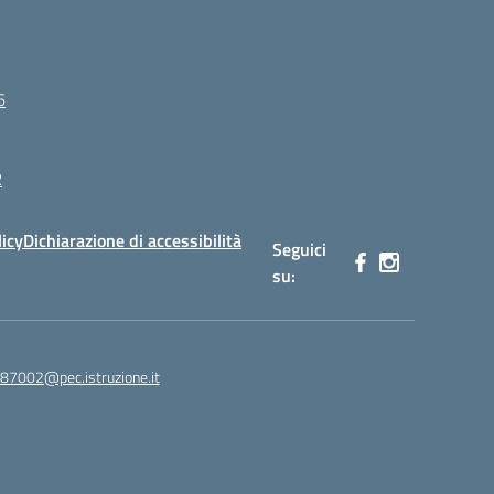
6
R
licy
Dichiarazione di accessibilità
Seguici
su:
87002@pec.istruzione.it