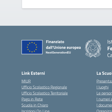
Is
Fe
Ca
— 
Link Esterni
La Scuo
MIUR
Presenta
Ufficio Scolastico Regionale
I luoghi
Ufficio Scolastico Territoriale
Le perso
Pago in Rete
I numeri 
Scuola in Chiaro
I documen
Iscrizioni On Line
Organizz