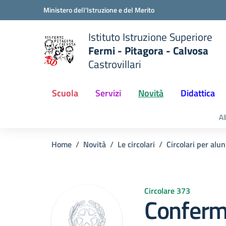
Vai ai contenuti
Vai al menu di navigazione
Vai al footer
Ministero dell'Istruzione e del Merito
Istituto Istruzione Superiore
Fermi - Pitagora - Calvosa
Castrovillari
 della scuola
— Visita la pagina iniziale del
Scuola
Servizi
Novità
Didattica
Al
Home
Novità
Le circolari
Circolari per alun
Circolare 373
Conferma