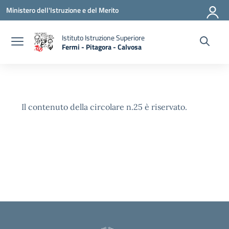
Vai ai contenuti
Vai al menu di navigazione
Vai al footer
Ministero dell'Istruzione e del Merito
Istituto Istruzione Superiore
Fermi - Pitagora - Calvosa
— Visita la pagina iniziale della scuola
Il contenuto della circolare n.25 è riservato.