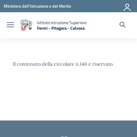
Vai ai contenuti
Vai al menu di navigazione
Vai al footer
Ministero dell'Istruzione e del Merito
Istituto Istruzione Superiore
Fermi - Pitagora - Calvosa
— Visita la pagina iniziale della scuola
Il contenuto della circolare n.146 è riservato.