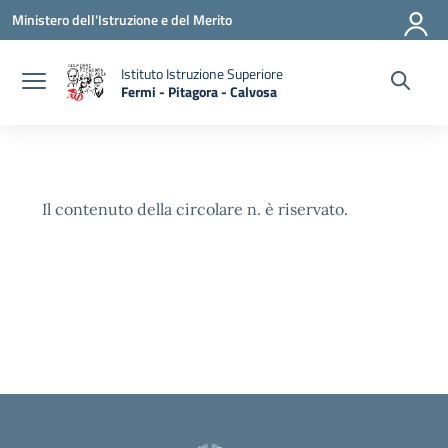
Vai ai contenuti
Vai al menu di navigazione
Vai al footer
Ministero dell'Istruzione e del Merito
Istituto Istruzione Superiore
Fermi - Pitagora - Calvosa
— Visita la pagina iniziale della scuola
Il contenuto della circolare n. è riservato.