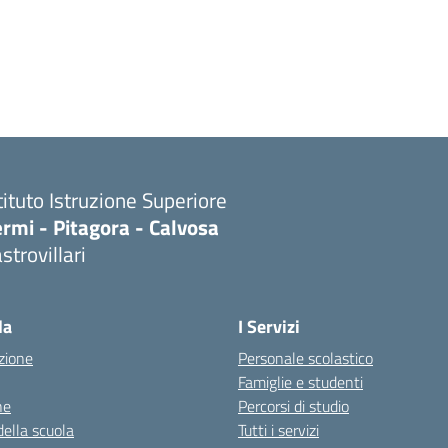
tituto Istruzione Superiore
rmi - Pitagora - Calvosa
strovillari
Visita la pagina iniziale della scuola
la
I Servizi
zione
Personale scolastico
Famiglie e studenti
ne
Percorsi di studio
della scuola
Tutti i servizi