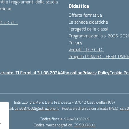
ti e i regolamenti della scuola
Didattica
azione
Offerta formativa
Le schede didattiche
D. e C.d.C.
I progetti delle classi
Programmazioni a.s. 2025-202
Privacy
Verbali C.D. e C.d.C.
Progetti PON/POC-FESR-PNR
arente ITI Fermi al 31.08.2024
Albo online
Privacy Policy
Cookie Po
Indirizzo:
Via Piero Della Francesca - 87012 Castrovillari (CS)
1
Email:
csis087002@istruzione.it
Posta elettronica certificata (PEC):
csis0
Codice fiscale: 94040930789
,
Codice meccanografico:
CSIS087002