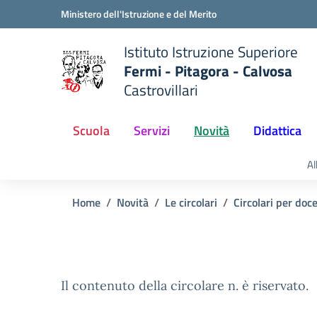
Vai ai contenuti
Vai al menu di navigazione
Vai al footer
Ministero dell'Istruzione e del Merito
Istituto Istruzione Superiore
Fermi - Pitagora - Calvosa
Castrovillari
 della scuola
— Visita la pagina iniziale del
Scuola
Servizi
Novità
Didattica
Al
Home
Novità
Le circolari
Circolari per doc
Il contenuto della circolare n. è riservato.