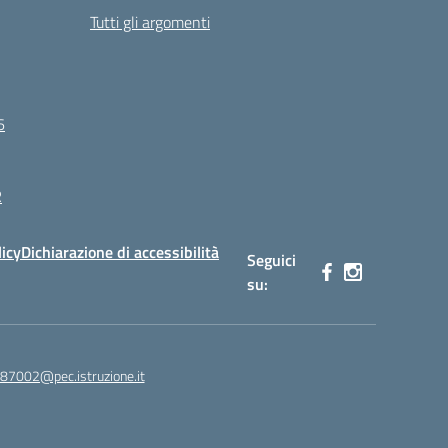
Tutti gli argomenti
6
R
licy
Dichiarazione di accessibilità
Seguici
su:
87002@pec.istruzione.it