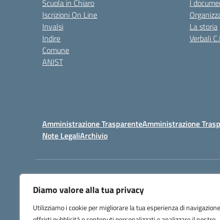
Scuola in Chiaro
I documen
Iscrizioni On Line
Organizz
Invalsi
La storia
Indire
Verbali C.
Comune
ANIST
Amministrazione Trasparente
Amministrazione Trasp
Note Legali
Archivio
Centralino:
098148017
Diamo valore alla tua privacy
Utilizziamo i cookie per migliorare la tua esperienza di navigazione
offrirti pubblicità o contenuti personalizzati e analizzare il nostro