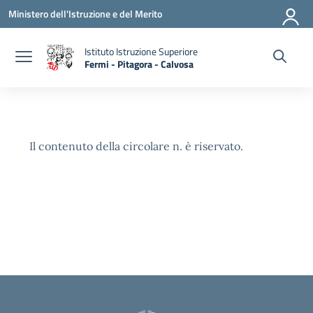
Vai ai contenuti
Vai al menu di navigazione
Vai al footer
Ministero dell'Istruzione e del Merito
Istituto Istruzione Superiore
Fermi - Pitagora - Calvosa
— Visita la pagina iniziale della scuola
Il contenuto della circolare n. è riservato.