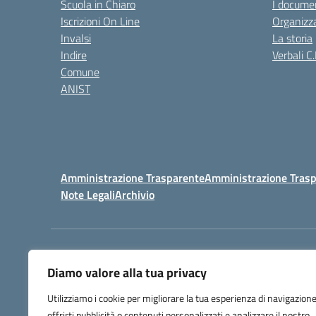
Scuola in Chiaro
I documen
Iscrizioni On Line
Organizz
Invalsi
La storia
Indire
Verbali C.
Comune
ANIST
Amministrazione Trasparente
Amministrazione Trasp
Note Legali
Archivio
Centralino:
098148017
Diamo valore alla tua privacy
Utilizziamo i cookie per migliorare la tua esperienza di navigazione
offrirti pubblicità o contenuti personalizzati e analizzare il nostro