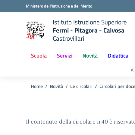
Vai ai contenuti
Vai al menu di navigazione
Vai al footer
Ministero dell'Istruzione e del Merito
Istituto Istruzione Superiore
Fermi - Pitagora - Calvosa
Castrovillari
 della scuola
— Visita la pagina iniziale del
Scuola
Servizi
Novità
Didattica
Al
Home
Novità
Le circolari
Circolari per doc
Il contenuto della circolare n.40 è riservat