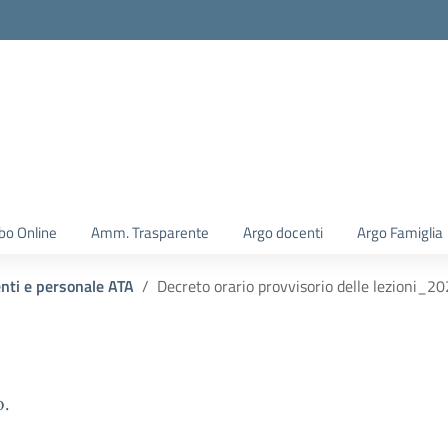
la scuola
bo Online
Amm. Trasparente
Argo docenti
Argo Famiglia
enti e personale ATA
Decreto orario provvisorio delle lezioni_2
o.