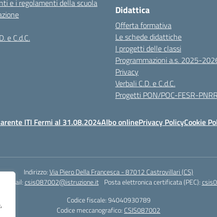
ti e i regolamenti della scuola
Didattica
azione
Offerta formativa
Le schede didattiche
D. e C.d.C.
I progetti delle classi
Programmazioni a.s. 2025-202
Privacy
Verbali C.D. e C.d.C.
Progetti PON/POC-FESR-PNR
arente ITI Fermi al 31.08.2024
Albo online
Privacy Policy
Cookie Po
Indirizzo:
Via Piero Della Francesca - 87012 Castrovillari (CS)
1
Email:
csis087002@istruzione.it
Posta elettronica certificata (PEC):
csis0
Codice fiscale: 94040930789
,
Codice meccanografico:
CSIS087002