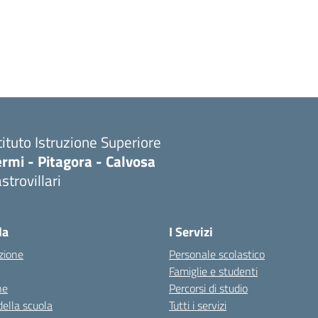
tituto Istruzione Superiore
rmi - Pitagora - Calvosa
strovillari
Visita la pagina iniziale della scuola
la
I Servizi
zione
Personale scolastico
Famiglie e studenti
ne
Percorsi di studio
della scuola
Tutti i servizi