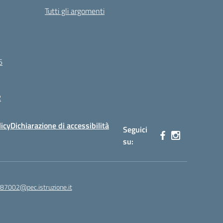
Tutti gli argomenti
6
R
licy
Dichiarazione di accessibilità
Seguici
su:
87002@pec.istruzione.it