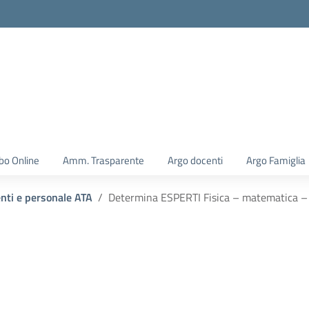
la scuola
bo Online
Amm. Trasparente
Argo docenti
Argo Famiglia
enti e personale ATA
Determina ESPERTI Fisica – matematica – i