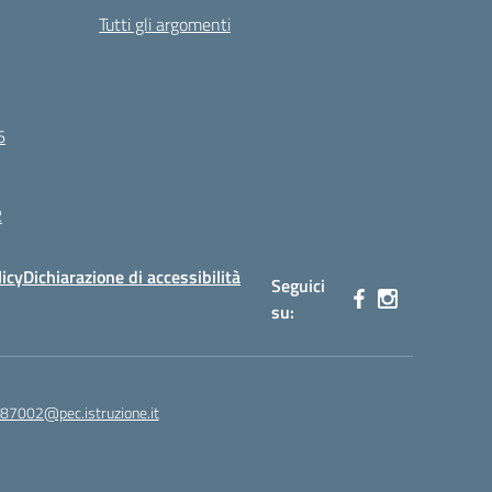
Tutti gli argomenti
6
R
licy
Dichiarazione di accessibilità
Seguici
su:
87002@pec.istruzione.it