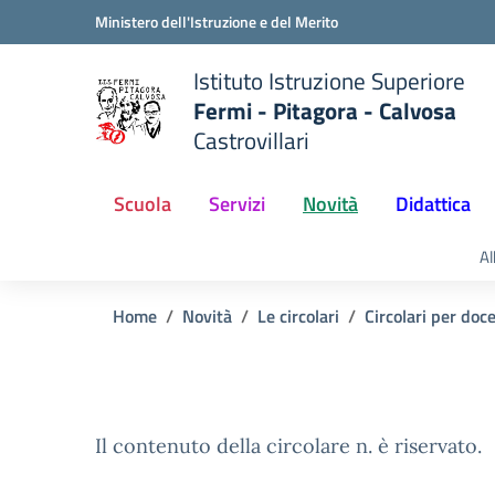
Vai ai contenuti
Vai al menu di navigazione
Vai al footer
Ministero dell'Istruzione e del Merito
Istituto Istruzione Superiore
Fermi - Pitagora - Calvosa
Castrovillari
 della scuola
— Visita la pagina iniziale del
Scuola
Servizi
Novità
Didattica
Al
Home
Novità
Le circolari
Circolari per doc
Il contenuto della circolare n. è riservato.