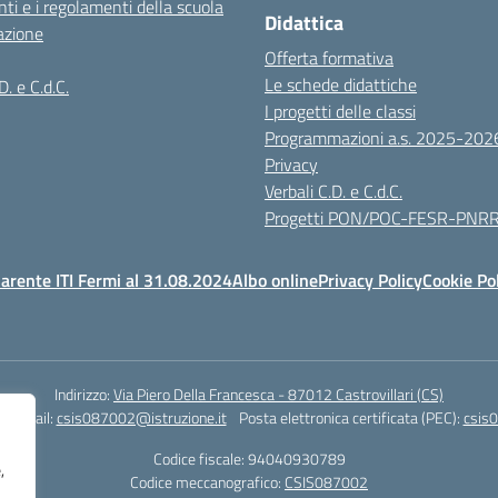
ti e i regolamenti della scuola
Didattica
azione
Offerta formativa
Le schede didattiche
D. e C.d.C.
I progetti delle classi
Programmazioni a.s. 2025-202
Privacy
Verbali C.D. e C.d.C.
Progetti PON/POC-FESR-PNR
arente ITI Fermi al 31.08.2024
Albo online
Privacy Policy
Cookie Po
Indirizzo:
Via Piero Della Francesca - 87012 Castrovillari (CS)
1
Email:
csis087002@istruzione.it
Posta elettronica certificata (PEC):
csis0
Codice fiscale: 94040930789
,
Codice meccanografico:
CSIS087002