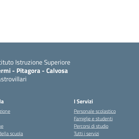
tituto Istruzione Superiore
rmi - Pitagora - Calvosa
strovillari
Visita la pagina iniziale della scuola
la
I Servizi
zione
Personale scolastico
Famiglie e studenti
ne
Percorsi di studio
della scuola
Tutti i servizi