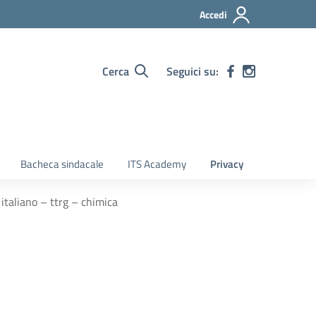
Accedi
Cerca
Seguici su:
Bacheca sindacale
ITS Academy
Privacy
taliano – ttrg – chimica