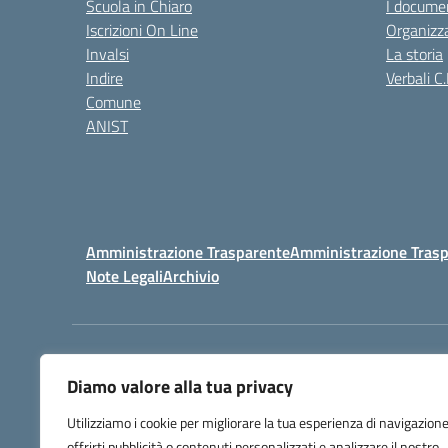
Scuola in Chiaro
I documen
Iscrizioni On Line
Organizz
Invalsi
La storia
Indire
Verbali C.
Comune
ANIST
Amministrazione Trasparente
Amministrazione Trasp
Note Legali
Archivio
Centralino:
098148017
Diamo valore alla tua privacy
Utilizziamo i cookie per migliorare la tua esperienza di navigazione
offrirti pubblicità o contenuti personalizzati e analizzare il nostro