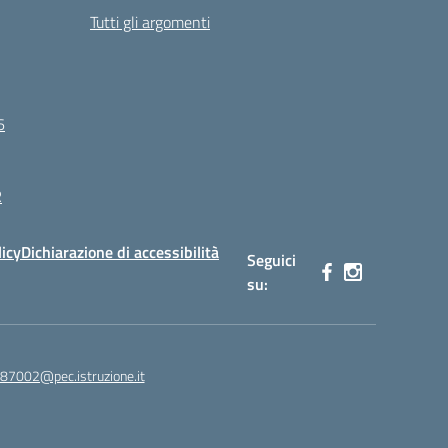
Tutti gli argomenti
6
R
licy
Dichiarazione di accessibilità
Seguici
su:
87002@pec.istruzione.it