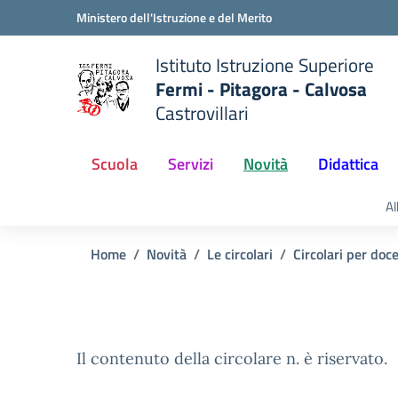
Vai ai contenuti
Vai al menu di navigazione
Vai al footer
Ministero dell'Istruzione e del Merito
Istituto Istruzione Superiore
Fermi - Pitagora - Calvosa
Castrovillari
 della scuola
— Visita la pagina iniziale del
Scuola
Servizi
Novità
Didattica
Al
Home
Novità
Le circolari
Circolari per doc
Il contenuto della circolare n. è riservato.