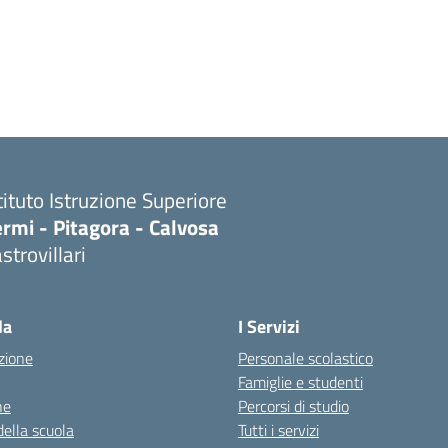
tituto Istruzione Superiore
rmi - Pitagora - Calvosa
strovillari
Visita la pagina iniziale della scuola
la
I Servizi
zione
Personale scolastico
Famiglie e studenti
ne
Percorsi di studio
della scuola
Tutti i servizi