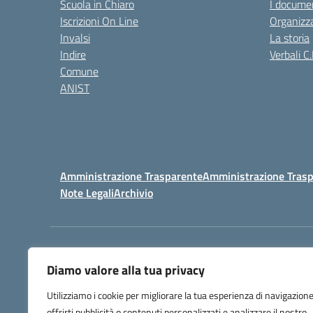
Scuola in Chiaro
I documen
Iscrizioni On Line
Organizz
Invalsi
La storia
Indire
Verbali C.
Comune
ANIST
Amministrazione Trasparente
Amministrazione Trasp
Note Legali
Archivio
Centralino:
098148017
Diamo valore alla tua privacy
Utilizziamo i cookie per migliorare la tua esperienza di navigazione
offrirti pubblicità o contenuti personalizzati e analizzare il nostro