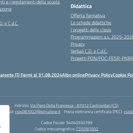
ti e i regolamenti della scuola
Didattica
azione
Offerta formativa
Le schede didattiche
D. e C.d.C.
I progetti delle classi
Programmazioni a.s. 2025-202
Privacy
Verbali C.D. e C.d.C.
Progetti PON/POC-FESR-PNR
arente ITI Fermi al 31.08.2024
Albo online
Privacy Policy
Cookie Po
Indirizzo:
Via Piero Della Francesca - 87012 Castrovillari (CS)
1
Email:
csis087002@istruzione.it
Posta elettronica certificata (PEC):
csis0
Codice fiscale: 94040930789
,
Codice meccanografico:
CSIS087002