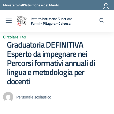
Vai ai contenuti
Vai al menu di navigazione
Vai al footer
Ministero dell'Istruzione e del Merito
Istituto Istruzione Superiore
Fermi - Pitagora - Calvosa
— Visita la pagina iniziale della scuola
Circolare 149
Graduatoria DEFINITIVA
Esperto da impegnare nei
Percorsi formativi annuali di
lingua e metodologia per
docenti
Personale scolastico