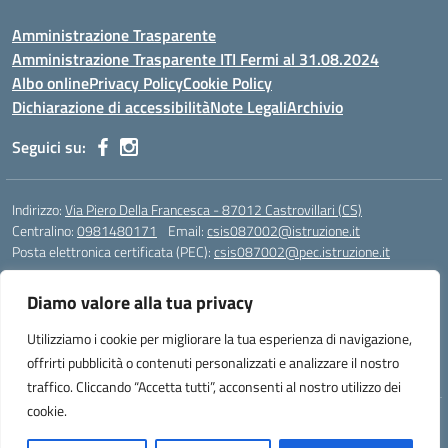
Amministrazione Trasparente
Amministrazione Trasparente ITI Fermi al 31.08.2024
Albo online
Privacy Policy
Cookie Policy
Dichiarazione di accessibilità
Note Legali
Archivio
Seguici su:
Indirizzo:
Via Piero Della Francesca - 87012 Castrovillari (CS)
Centralino:
0981480171
Email:
csis087002@istruzione.it
Posta elettronica certificata (PEC):
csis087002@pec.istruzione.it
Codice fiscale: 94040930789
Diamo valore alla tua privacy
Codice meccanografico:
CSIS087002
Codice Indice delle Pubbliche Amministrazioni (IPA): PNG4CA8K
Utilizziamo i cookie per migliorare la tua esperienza di navigazione,
Codice unico di fatturazione (CUF): R8N7JA
offrirti pubblicità o contenuti personalizzati e analizzare il nostro
traffico. Cliccando “Accetta tutti”, acconsenti al nostro utilizzo dei
cookie.
Idea e progetto di Designers Italia