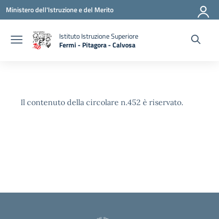
Vai ai contenuti
Vai al menu di navigazione
Vai al footer
Ministero dell'Istruzione e del Merito
Istituto Istruzione Superiore
Fermi - Pitagora - Calvosa
— Visita la pagina iniziale della scuola
Il contenuto della circolare n.452 è riservato.