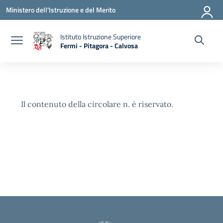
Vai ai contenuti
Vai al menu di navigazione
Vai al footer
Ministero dell'Istruzione e del Merito
Istituto Istruzione Superiore
Fermi - Pitagora - Calvosa
— Visita la pagina iniziale della scuola
Il contenuto della circolare n. è riservato.