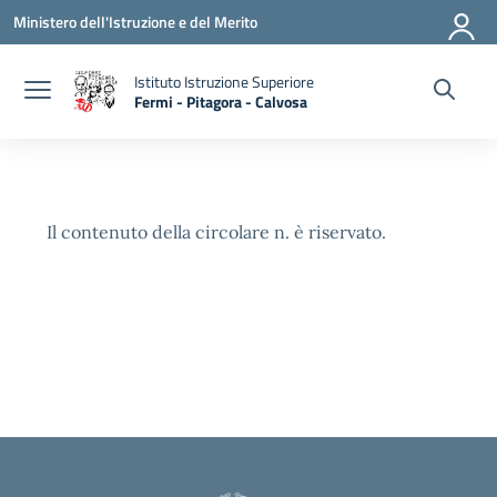
Vai ai contenuti
Vai al menu di navigazione
Vai al footer
Ministero dell'Istruzione e del Merito
Istituto Istruzione Superiore
Fermi - Pitagora - Calvosa
— Visita la pagina iniziale della scuola
Il contenuto della circolare n. è riservato.