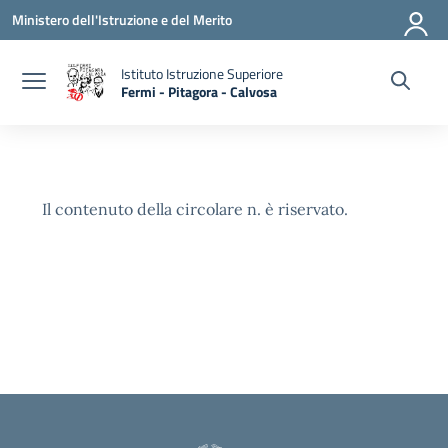
Vai ai contenuti
Vai al menu di navigazione
Vai al footer
Ministero dell'Istruzione e del Merito
Istituto Istruzione Superiore
Fermi - Pitagora - Calvosa
— Visita la pagina iniziale della scuola
Il contenuto della circolare n. è riservato.