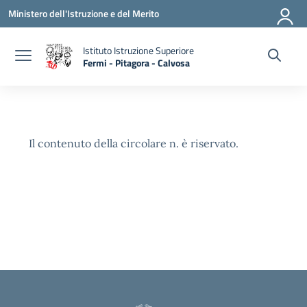
Vai ai contenuti
Vai al menu di navigazione
Vai al footer
Ministero dell'Istruzione e del Merito
Istituto Istruzione Superiore
Fermi - Pitagora - Calvosa
— Visita la pagina iniziale della scuola
Il contenuto della circolare n. è riservato.