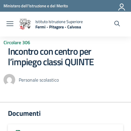
Vai ai contenuti
Vai al menu di navigazione
Vai al footer
Ministero dell'Istruzione e del Merito
Istituto Istruzione Superiore
Fermi - Pitagora - Calvosa
— Visita la pagina iniziale della scuola
Circolare 306
Incontro con centro per
l’impiego classi QUINTE
Personale scolastico
Documenti