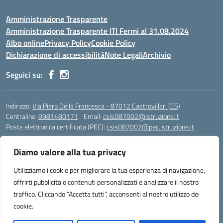
Amministrazione Trasparente
Amministrazione Trasparente ITI Fermi al 31.08.2024
Albo online
Privacy Policy
Cookie Policy
Dichiarazione di accessibilità
Note Legali
Archivio
Seguici su:
Indirizzo:
Via Piero Della Francesca - 87012 Castrovillari (CS)
Centralino:
0981480171
Email:
csis087002@istruzione.it
Posta elettronica certificata (PEC):
csis087002@pec.istruzione.it
Codice fiscale: 94040930789
Diamo valore alla tua privacy
Codice meccanografico:
CSIS087002
Codice Indice delle Pubbliche Amministrazioni (IPA): PNG4CA8K
Utilizziamo i cookie per migliorare la tua esperienza di navigazione,
Codice unico di fatturazione (CUF): R8N7JA
offrirti pubblicità o contenuti personalizzati e analizzare il nostro
traffico. Cliccando “Accetta tutti”, acconsenti al nostro utilizzo dei
cookie.
Idea e progetto di Designers Italia