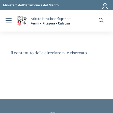
Vai ai contenuti
Vai al menu di navigazione
Vai al footer
Ministero dell'Istruzione e del Merito
Istituto Istruzione Superiore
Fermi - Pitagora - Calvosa
— Visita la pagina iniziale della scuola
Il contenuto della circolare n. è riservato.