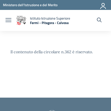
Vai ai contenuti
Vai al menu di navigazione
Vai al footer
Ministero dell'Istruzione e del Merito
Istituto Istruzione Superiore
Fermi - Pitagora - Calvosa
— Visita la pagina iniziale della scuola
Il contenuto della circolare n.362 è riservato.