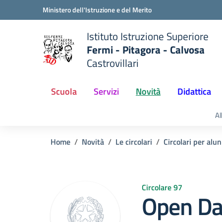
Vai ai contenuti
Vai al menu di navigazione
Vai al footer
Ministero dell'Istruzione e del Merito
Istituto Istruzione Superiore
Fermi - Pitagora - Calvosa
Castrovillari
 della scuola
— Visita la pagina iniziale del
Scuola
Servizi
Novità
Didattica
Al
Home
Novità
Le circolari
Circolari per alun
Circolare 97
Open Day