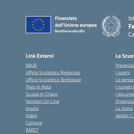
Is
Fe
Ca
— 
Link Esterni
La Scuo
MIUR
Presenta
Ufficio Scolastico Regionale
I luoghi
Ufficio Scolastico Territoriale
Le perso
Pago in Rete
I numeri 
Scuola in Chiaro
I documen
Iscrizioni On Line
Organizz
Invalsi
La storia
Indire
Verbali C.
Comune
ANIST