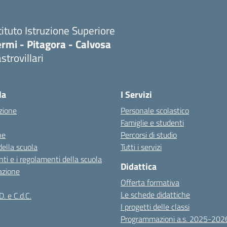
tituto Istruzione Superiore
rmi - Pitagora - Calvosa
strovillari
Visita la pagina iniziale della scuola
la
I Servizi
zione
Personale scolastico
Famiglie e studenti
ne
Percorsi di studio
della scuola
Tutti i servizi
ti e i regolamenti della scuola
Didattica
azione
Offerta formativa
Le schede didattiche
D. e C.d.C.
I progetti delle classi
Programmazioni a.s. 2025-202