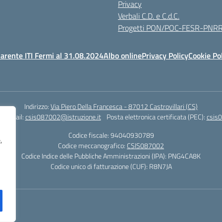
Privacy
Verbali C.D. e C.d.C.
Progetti PON/POC-FESR-PNR
arente ITI Fermi al 31.08.2024
Albo online
Privacy Policy
Cookie Po
Indirizzo:
Via Piero Della Francesca - 87012 Castrovillari (CS)
1
Email:
csis087002@istruzione.it
Posta elettronica certificata (PEC):
csis0
Codice fiscale: 94040930789
,
Codice meccanografico:
CSIS087002
Codice Indice delle Pubbliche Amministrazioni (IPA): PNG4CA8K
Codice unico di fatturazione (CUF): R8N7JA