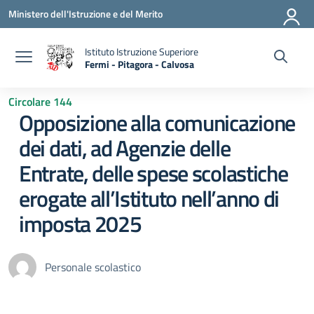
Vai ai contenuti
Vai al menu di navigazione
Vai al footer
Ministero dell'Istruzione e del Merito
Istituto Istruzione Superiore
Fermi - Pitagora - Calvosa
— Visita la pagina iniziale della scuola
Circolare 144
Opposizione alla comunicazione
dei dati, ad Agenzie delle
Entrate, delle spese scolastiche
erogate all’Istituto nell’anno di
imposta 2025
Personale scolastico