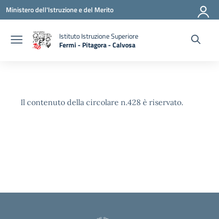
Vai ai contenuti
Vai al menu di navigazione
Vai al footer
Ministero dell'Istruzione e del Merito
Istituto Istruzione Superiore
Fermi - Pitagora - Calvosa
— Visita la pagina iniziale della scuola
Il contenuto della circolare n.428 è riservato.