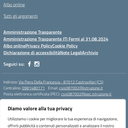
Albo online
Tutti gli argomenti
Amministrazione Trasparente
Amministrazione Trasparente ITI Fermi al 31.08.2024
Albo online
Privacy Policy
Cookie Policy
Dichiarazione di accessibilità
Note Legali
Archivio
Seguici su:
Indirizzo:
Via Piero Della Francesca - 87012 Castrovillari (CS)
Centralino:
0981480171
Email:
csis087002@istruzione.it
Posta elettronica certificata (PEC):
csis087002@pec.istruzione.it
Codice fiscale: 94040930789
Diamo valore alla tua privacy
Codice meccanografico:
CSIS087002
Codice Indice delle Pubbliche Amministrazioni (IPA): PNG4CA8K
Utilizziamo i cookie per migliorare la tua esperienza di navigazione,
Codice unico di fatturazione (CUF): R8N7JA
offrirti pubblicità o contenuti personalizzati e analizzare il nostro