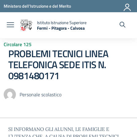
Vai ai contenuti
Vai al menu di navigazione
Vai al footer
Ministero dell'Istruzione e del Merito
Istituto Istruzione Superiore
Fermi - Pitagora - Calvosa
— Visita la pagina iniziale della scuola
Circolare 125
PROBLEMI TECNICI LINEA
TELEFONICA SEDE ITIS N.
0981480171
Personale scolastico
SI INFORMANO GLI ALUNNI, LE FAMIGLIE E
L’UTENZA CHE, A CAUSA DI PROBLEMI TECNICI,