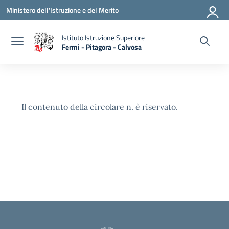
Vai ai contenuti
Vai al menu di navigazione
Vai al footer
Ministero dell'Istruzione e del Merito
Istituto Istruzione Superiore
Fermi - Pitagora - Calvosa
— Visita la pagina iniziale della scuola
Il contenuto della circolare n. è riservato.