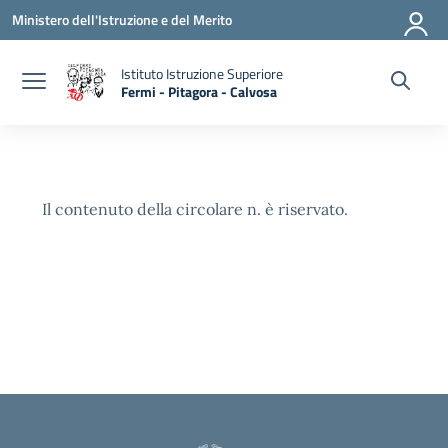
Vai ai contenuti
Vai al menu di navigazione
Vai al footer
Ministero dell'Istruzione e del Merito
Istituto Istruzione Superiore
Fermi - Pitagora - Calvosa
— Visita la pagina iniziale della scuola
Il contenuto della circolare n. è riservato.