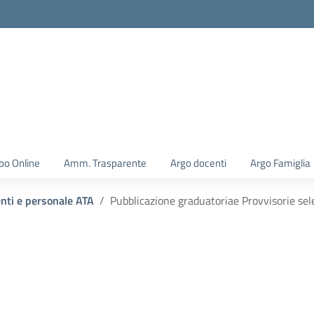
la scuola
bo Online
Amm. Trasparente
Argo docenti
Argo Famiglia
enti e personale ATA
Pubblicazione graduatoriae Provvisorie sel