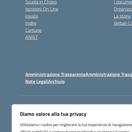
Scuola in Chiaro
I documen
Iscrizioni On Line
Organizz
Invalsi
La storia
Indire
Verbali C.
Comune
ANIST
Amministrazione Trasparente
Amministrazione Trasp
Note Legali
Archivio
Centralino:
098148017
Diamo valore alla tua privacy
Utilizziamo i cookie per migliorare la tua esperienza di navigazione
offrirti pubblicità o contenuti personalizzati e analizzare il nostro