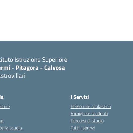
tituto Istruzione Superiore
rmi - Pitagora - Calvosa
strovillari
Visita la pagina iniziale della scuola
la
I Servizi
zione
Personale scolastico
Famiglie e studenti
ne
Percorsi di studio
della scuola
Tutti i servizi