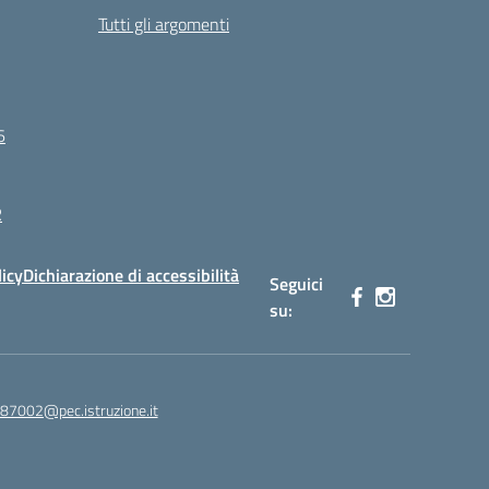
Tutti gli argomenti
6
R
licy
Dichiarazione di accessibilità
Seguici
su:
87002@pec.istruzione.it