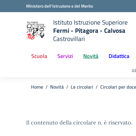
Vai ai contenuti
Vai al menu di navigazione
Vai al footer
Ministero dell'Istruzione e del Merito
Istituto Istruzione Superiore
Fermi - Pitagora - Calvosa
Castrovillari
 della scuola
— Visita la pagina iniziale del
Scuola
Servizi
Novità
Didattica
Al
Home
Novità
Le circolari
Circolari per doc
Il contenuto della circolare n. è riservato.