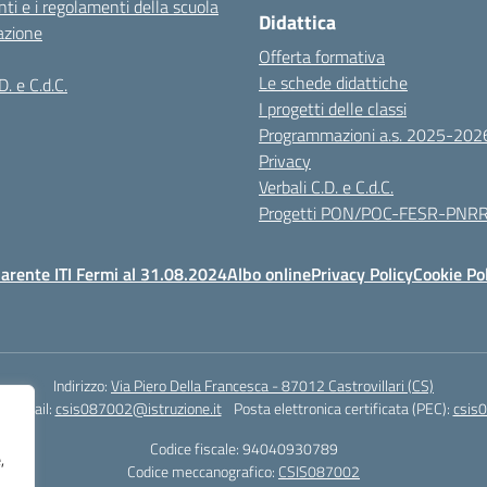
ti e i regolamenti della scuola
Didattica
azione
Offerta formativa
Le schede didattiche
D. e C.d.C.
I progetti delle classi
Programmazioni a.s. 2025-202
Privacy
Verbali C.D. e C.d.C.
Progetti PON/POC-FESR-PNR
arente ITI Fermi al 31.08.2024
Albo online
Privacy Policy
Cookie Po
Indirizzo:
Via Piero Della Francesca - 87012 Castrovillari (CS)
1
Email:
csis087002@istruzione.it
Posta elettronica certificata (PEC):
csis0
Codice fiscale: 94040930789
,
Codice meccanografico:
CSIS087002