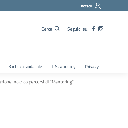
Accedi
Cerca
Seguici su:
Bacheca sindacale
ITS Academy
Privacy
ezione incarico percorsi di “Mentoring”