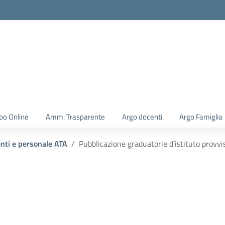
la scuola
bo Online
Amm. Trasparente
Argo docenti
Argo Famiglia
enti e personale ATA
Pubblicazione graduatorie d’istituto provv