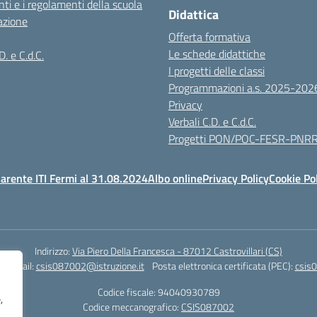
ti e i regolamenti della scuola
Didattica
azione
Offerta formativa
Le schede didattiche
D. e C.d.C.
I progetti delle classi
Programmazioni a.s. 2025-202
Privacy
Verbali C.D. e C.d.C.
Progetti PON/POC-FESR-PNR
arente ITI Fermi al 31.08.2024
Albo online
Privacy Policy
Cookie Po
Indirizzo:
Via Piero Della Francesca - 87012 Castrovillari (CS)
1
Email:
csis087002@istruzione.it
Posta elettronica certificata (PEC):
csis0
Codice fiscale: 94040930789
,
Codice meccanografico:
CSIS087002