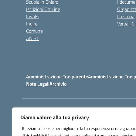
Scuola in Chiaro
I documen
Iscrizioni On Line
Organizz
Invalsi
La storia
Indire
Verbali C.
Comune
ANIST
Amministrazione Trasparente
Amministrazione Trasp
Note Legali
Archivio
Centralino:
098148017
Diamo valore alla tua privacy
Utilizziamo i cookie per migliorare la tua esperienza di navigazione
offrirti pubblicità o contenuti personalizzati e analizzare il nostro