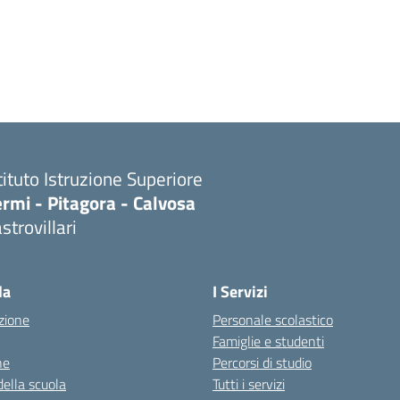
tituto Istruzione Superiore
rmi - Pitagora - Calvosa
strovillari
Visita la pagina iniziale della scuola
la
I Servizi
zione
Personale scolastico
Famiglie e studenti
ne
Percorsi di studio
della scuola
Tutti i servizi