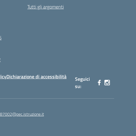
Tutti gli argomenti
6
R
licy
Dichiarazione di accessibilità
Seguici
su:
87002@pec.istruzione.it