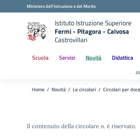
Vai ai contenuti
Vai al menu di navigazione
Vai al footer
Ministero dell'Istruzione e del Merito
Istituto Istruzione Superiore
Fermi - Pitagora - Calvosa
Castrovillari
 della scuola
— Visita la pagina iniziale del
Scuola
Servizi
Novità
Didattica
Al
Home
Novità
Le circolari
Circolari per doc
Il contenuto della circolare n. è riservato.