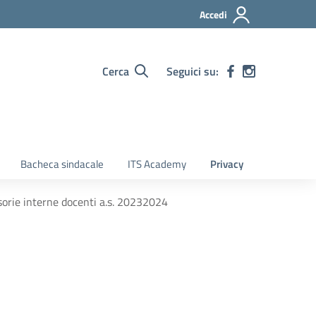
Accedi
Cerca
Seguici su:
Bacheca sindacale
ITS Academy
Privacy
isorie interne docenti a.s. 20232024