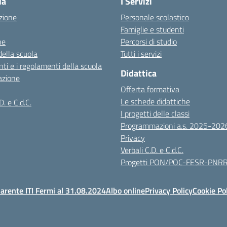
la
I Servizi
zione
Personale scolastico
Famiglie e studenti
ne
Percorsi di studio
della scuola
Tutti i servizi
ti e i regolamenti della scuola
Didattica
azione
Offerta formativa
Le schede didattiche
D. e C.d.C.
I progetti delle classi
Programmazioni a.s. 2025-202
Privacy
Verbali C.D. e C.d.C.
Progetti PON/POC-FESR-PNR
arente ITI Fermi al 31.08.2024
Albo online
Privacy Policy
Cookie Po