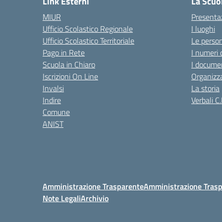
Link Esterni
La Scuo
MIUR
Presenta
Ufficio Scolastico Regionale
I luoghi
Ufficio Scolastico Territoriale
Le perso
Pago in Rete
I numeri 
Scuola in Chiaro
I documen
Iscrizioni On Line
Organizz
Invalsi
La storia
Indire
Verbali C.
Comune
ANIST
Amministrazione Trasparente
Amministrazione Trasp
Note Legali
Archivio