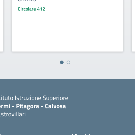
Circolare 412
tituto Istruzione Superiore
rmi - Pitagora - Calvosa
strovillari
Visita la pagina iniziale della scuola