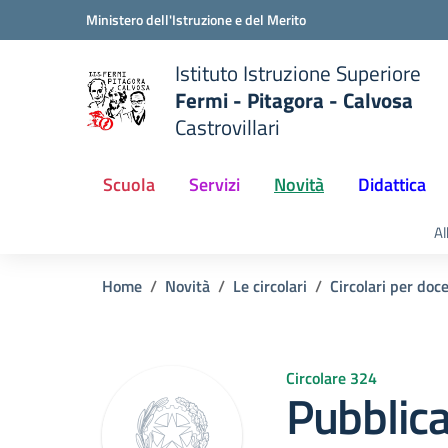
Vai ai contenuti
Vai al menu di navigazione
Vai al footer
Ministero dell'Istruzione e del Merito
Istituto Istruzione Superiore
Fermi - Pitagora - Calvosa
Castrovillari
 della scuola
— Visita la pagina iniziale del
Scuola
Servizi
Novità
Didattica
Al
Home
Novità
Le circolari
Circolari per doc
Circolare 324
Pubblic