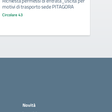
Richiesta permessi di entrata_uscita per
Infor
motivi di trasporto sede PITAGORA
magg
Circolare 43
Circo
Novità