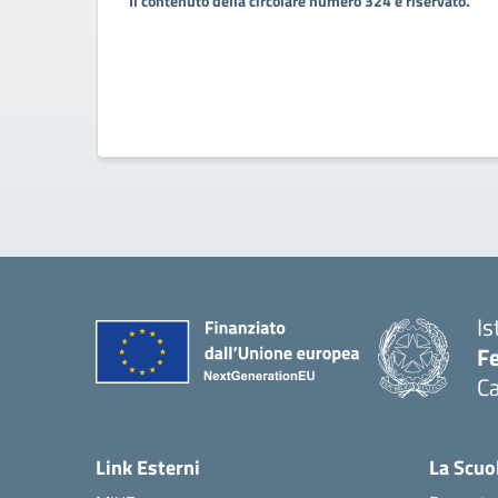
Il contenuto della circolare numero 324 è riservato.
Is
Fe
Ca
— 
Link Esterni
La Scuo