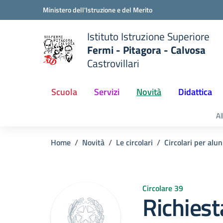
Vai ai contenuti
Vai al menu di navigazione
Vai al footer
Ministero dell'Istruzione e del Merito
Istituto Istruzione Superiore
Fermi - Pitagora - Calvosa
Castrovillari
 della scuola
— Visita la pagina iniziale del
Scuola
Servizi
Novità
Didattica
Al
Home
Novità
Le circolari
Circolari per alun
Circolare 39
Richiest