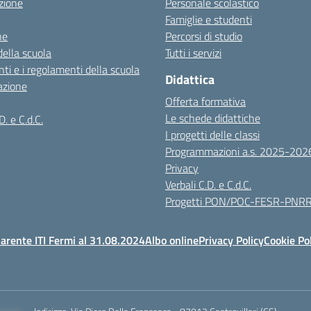
zione
Personale scolastico
Famiglie e studenti
ne
Percorsi di studio
della scuola
Tutti i servizi
ti e i regolamenti della scuola
Didattica
azione
Offerta formativa
Le schede didattiche
D. e C.d.C.
I progetti delle classi
Programmazioni a.s. 2025-202
Privacy
Verbali C.D. e C.d.C.
Progetti PON/POC-FESR-PNR
arente ITI Fermi al 31.08.2024
Albo online
Privacy Policy
Cookie Po