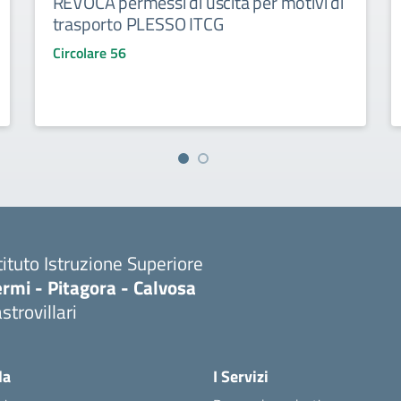
REVOCA permessi di uscita per motivi di
trasporto PLESSO ITCG
Circolare 56
tituto Istruzione Superiore
rmi - Pitagora - Calvosa
strovillari
Visita la pagina iniziale della scuola
la
I Servizi