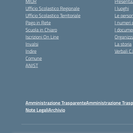
MIUR
Presenta
Ufficio Scolastico Regionale
I luoghi
Ufficio Scolastico Territoriale
Le perso
Pago in Rete
I numeri 
Scuola in Chiaro
I documen
Iscrizioni On Line
Organizz
Invalsi
La storia
Indire
Verbali C.
Comune
ANIST
Amministrazione Trasparente
Amministrazione Trasp
Note Legali
Archivio