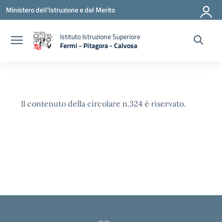
Vai ai contenuti
Vai al menu di navigazione
Vai al footer
Ministero dell'Istruzione e del Merito
Istituto Istruzione Superiore
Fermi - Pitagora - Calvosa
— Visita la pagina iniziale della scuola
Il contenuto della circolare n.324 è riservato.