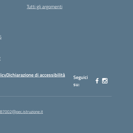
Tutti gli argomenti
6
R
licy
Dichiarazione di accessibilità
Seguici
su:
87002@pec.istruzione.it