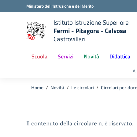
Vai ai contenuti
Vai al menu di navigazione
Vai al footer
Ministero dell'Istruzione e del Merito
Istituto Istruzione Superiore
Fermi - Pitagora - Calvosa
Castrovillari
 della scuola
— Visita la pagina iniziale del
Scuola
Servizi
Novità
Didattica
Al
Home
Novità
Le circolari
Circolari per doc
Il contenuto della circolare n. è riservato.