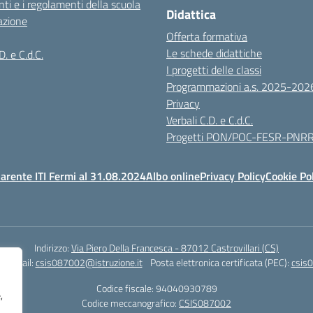
ti e i regolamenti della scuola
Didattica
azione
Offerta formativa
Le schede didattiche
D. e C.d.C.
I progetti delle classi
Programmazioni a.s. 2025-202
Privacy
Verbali C.D. e C.d.C.
Progetti PON/POC-FESR-PNR
arente ITI Fermi al 31.08.2024
Albo online
Privacy Policy
Cookie Po
Indirizzo:
Via Piero Della Francesca - 87012 Castrovillari (CS)
1
Email:
csis087002@istruzione.it
Posta elettronica certificata (PEC):
csis0
Codice fiscale: 94040930789
,
Codice meccanografico:
CSIS087002