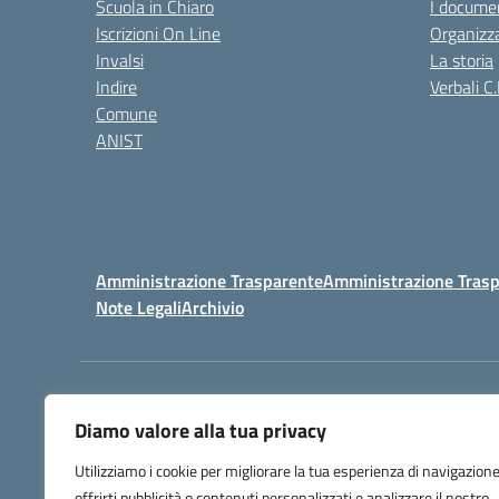
Scuola in Chiaro
I documen
Iscrizioni On Line
Organizz
Invalsi
La storia
Indire
Verbali C.
Comune
ANIST
Amministrazione Trasparente
Amministrazione Trasp
Note Legali
Archivio
Centralino:
098148017
Diamo valore alla tua privacy
Utilizziamo i cookie per migliorare la tua esperienza di navigazione
offrirti pubblicità o contenuti personalizzati e analizzare il nostro