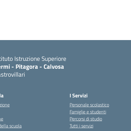
tituto Istruzione Superiore
rmi - Pitagora - Calvosa
strovillari
Visita la pagina iniziale della scuola
la
I Servizi
zione
Personale scolastico
Famiglie e studenti
ne
Percorsi di studio
della scuola
Tutti i servizi