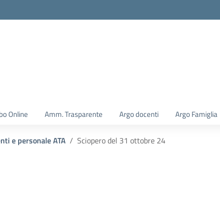
la scuola
bo Online
Amm. Trasparente
Argo docenti
Argo Famiglia
enti e personale ATA
Sciopero del 31 ottobre 24