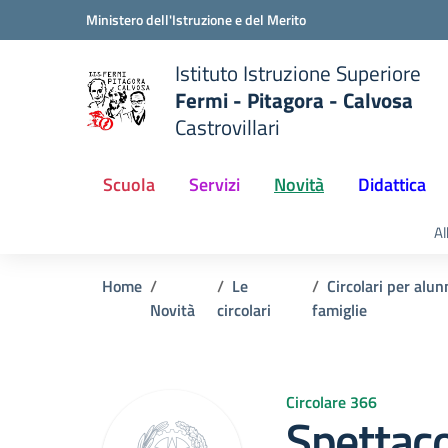
Vai ai contenuti
Vai al menu di navigazione
Vai al footer
Ministero dell'Istruzione e del Merito
Istituto Istruzione Superiore
Fermi - Pitagora - Calvosa
Castrovillari
 della scuola
— Visita la pagina iniziale del
Scuola
Servizi
Novità
Didattica
Al
Home
Le
Circolari per alun
Novità
circolari
famiglie
Circolare 366
Spettaco