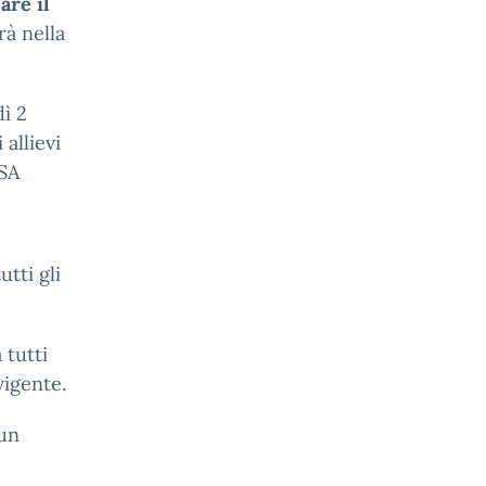
are il
rà nella
ì 2
allievi
OSA
tti gli
 tutti
vigente.
 un