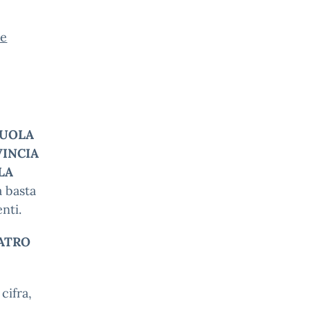
te
CUOLA
INCIA
LA
 basta
nti.
EATRO
cifra,