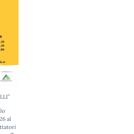
LLI”
llo
26 al
ttatori