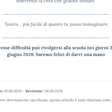
inserendo la cifra che gradite donare.
_________________________________
Teatro… più facile di quanto tu possa immaginare.
_________________________________
esse difficoltà può rivolgersi alla scuola nei giorni 3
giugno 2026. Saremo felici di darvi una mano
o:
01.06.2026
-
Revisione:
06.06.2026
ove diversamente specificato, questo articolo è stato rilasciato sott