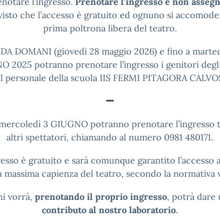
enotare l’ingresso.
Prenotare l’ingresso e non assegn
 visto che l’accesso è gratuito ed ognuno si accomode
prima poltrona libera del teatro.
DA DOMANI (giovedì 28 maggio 2026) e fino a marted
 2025 potranno prenotare l’ingresso i genitori degli 
il personale della scuola IIS FERMI PITAGORA CALV
mercoledì 3 GIUGNO potranno prenotare l’ingresso tu
altri spettatori, chiamando al numero 0981 480171.
resso è gratuito e sarà comunque garantito l’accesso a
la massima capienza del teatro, secondo la normativa 
i vorrà,
prenotando il proprio ingresso
, potrà dare
contributo al nostro laboratorio
.