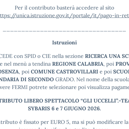
Per il contributo basterà accedere al sito
ttps://unica.istruzione.gov.it/portale/it/pago-in-re
_________________________________
Istruzioni
CEDE con SPID o CIE nella sezione
RICERCA UNA S
re nel menù a tendina
REGIONE CALABRIA
, poi
PROV
OSENZA
, poi
COMUNE CASTROVILLARI
e poi
SCUO
NDARIA DI SECONDO
GRADO. Nel nome della scuola
ivere FERMI potrete selezionare poi visualizza pagame
RIBUTO LIBERO SPETTACOLO “GLI UCCELLI”.-T
SYBARIS 6 e 7 GIUGNO 2026.
ntributo è fissato per EURO 5, ma si può modificare la 