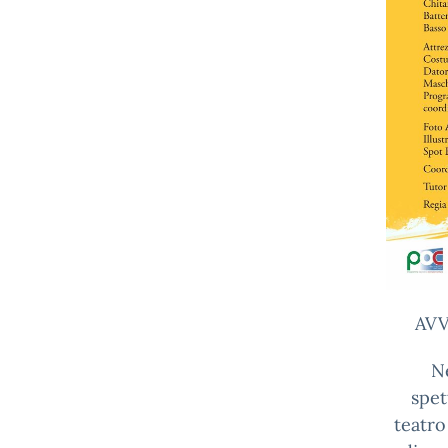
AVV
Ne
spet
teatro