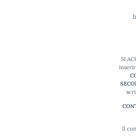
h
SI AC
inseri
C
SECO
scr
CONT
Il co