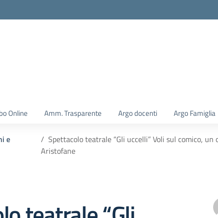
la scuola
bo Online
Amm. Trasparente
Argo docenti
Argo Famiglia
ni e
Spettacolo teatrale “Gli uccelli” Voli sul comico, u
Aristofane
lo teatrale “Gli