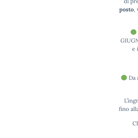
di pr
posto
,
GIUGNO
e 
Da 
L’ing
fino al
Ch