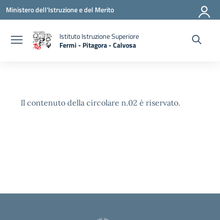
Vai ai contenuti
Vai al menu di navigazione
Vai al footer
Ministero dell'Istruzione e del Merito
Istituto Istruzione Superiore
Fermi - Pitagora - Calvosa
— Visita la pagina iniziale della scuola
Il contenuto della circolare n.02 è riservato.