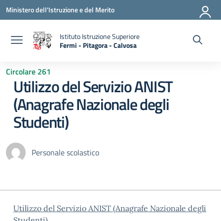
Vai ai contenuti
Vai al menu di navigazione
Vai al footer
Ministero dell'Istruzione e del Merito
Istituto Istruzione Superiore
Fermi - Pitagora - Calvosa
— Visita la pagina iniziale della scuola
Circolare 261
Utilizzo del Servizio ANIST
(Anagrafe Nazionale degli
Studenti)
Personale scolastico
Utilizzo del Servizio ANIST (Anagrafe Nazionale degli
Studenti)