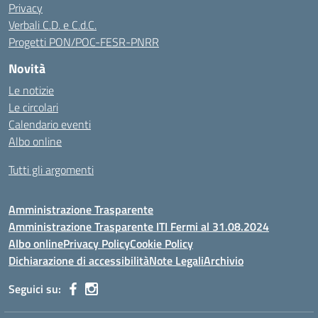
Privacy
Verbali C.D. e C.d.C.
Progetti PON/POC-FESR-PNRR
Novità
Le notizie
Le circolari
Calendario eventi
Albo online
Tutti gli argomenti
Amministrazione Trasparente
Amministrazione Trasparente ITI Fermi al 31.08.2024
Albo online
Privacy Policy
Cookie Policy
Dichiarazione di accessibilità
Note Legali
Archivio
Seguici su: