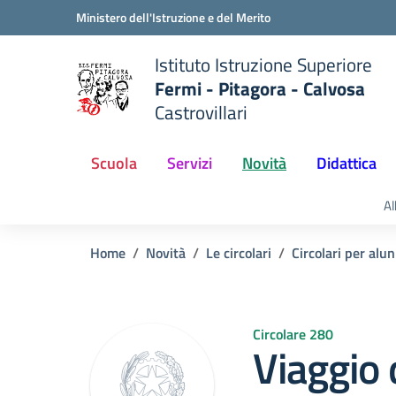
Vai ai contenuti
Vai al menu di navigazione
Vai al footer
Ministero dell'Istruzione e del Merito
Istituto Istruzione Superiore
Fermi - Pitagora - Calvosa
Castrovillari
 della scuola
— Visita la pagina iniziale del
Scuola
Servizi
Novità
Didattica
Al
Home
Novità
Le circolari
Circolari per alun
Circolare 280
Viaggio 