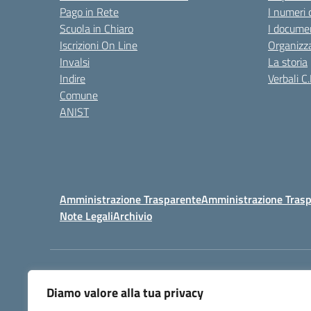
Pago in Rete
I numeri 
Scuola in Chiaro
I documen
Iscrizioni On Line
Organizz
Invalsi
La storia
Indire
Verbali C.
Comune
ANIST
Amministrazione Trasparente
Amministrazione Trasp
Note Legali
Archivio
Centralino:
098148017
Diamo valore alla tua privacy