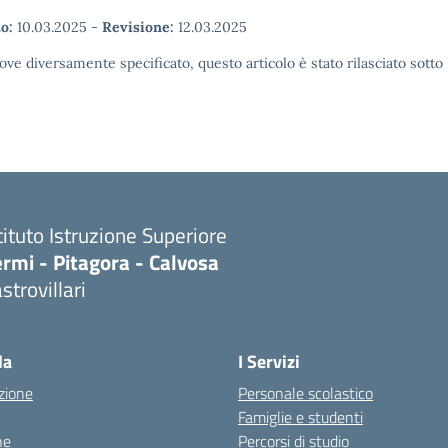
o:
10.03.2025
-
Revisione:
12.03.2025
ove diversamente specificato, questo articolo è stato rilasciato sott
tituto Istruzione Superiore
rmi - Pitagora - Calvosa
strovillari
Visita la pagina iniziale della scuola
la
I Servizi
zione
Personale scolastico
Famiglie e studenti
ne
Percorsi di studio