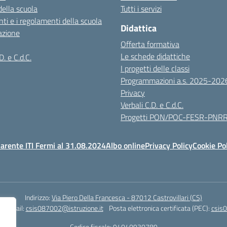
della scuola
Tutti i servizi
ti e i regolamenti della scuola
Didattica
azione
Offerta formativa
Le schede didattiche
D. e C.d.C.
I progetti delle classi
Programmazioni a.s. 2025-202
Privacy
Verbali C.D. e C.d.C.
Progetti PON/POC-FESR-PNR
arente ITI Fermi al 31.08.2024
Albo online
Privacy Policy
Cookie Po
Indirizzo:
Via Piero Della Francesca - 87012 Castrovillari (CS)
1
Email:
csis087002@istruzione.it
Posta elettronica certificata (PEC):
csis0
Codice fiscale: 94040930789