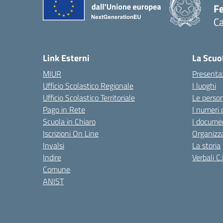
Fe
Ca
— 
Link Esterni
La Scuo
MIUR
Presenta
Ufficio Scolastico Regionale
I luoghi
Ufficio Scolastico Territoriale
Le perso
Pago in Rete
I numeri 
Scuola in Chiaro
I documen
Iscrizioni On Line
Organizz
Invalsi
La storia
Indire
Verbali C.
Comune
ANIST