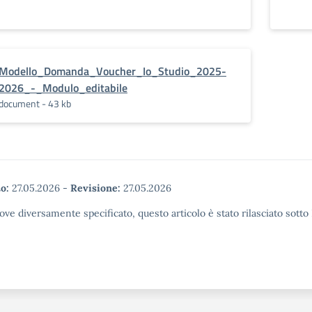
Modello_Domanda_Voucher_Io_Studio_2025-
2026_-_Modulo_editabile
document - 43 kb
o:
27.05.2026
-
Revisione:
27.05.2026
ove diversamente specificato, questo articolo è stato rilasciato sott