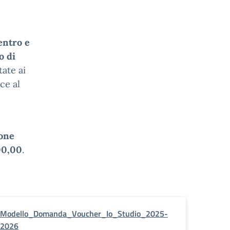
entro e
o di
ate ai
lce al
ione
000,00
.
Modello_Domanda_Voucher_Io_Studio_2025-
2026