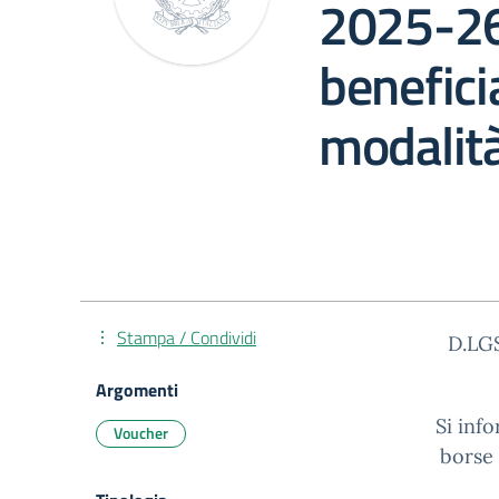
2025-26
benefici
modalità
Stampa / Condividi
D.LGS
Argomenti
Si inf
Voucher
borse 