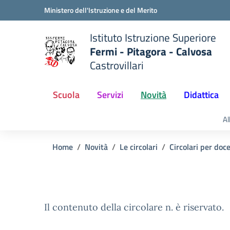
Vai ai contenuti
Vai al menu di navigazione
Vai al footer
Ministero dell'Istruzione e del Merito
Istituto Istruzione Superiore
Fermi - Pitagora - Calvosa
Castrovillari
 della scuola
— Visita la pagina iniziale del
Scuola
Servizi
Novità
Didattica
Al
Home
Novità
Le circolari
Circolari per doc
Il contenuto della circolare n. è riservato.