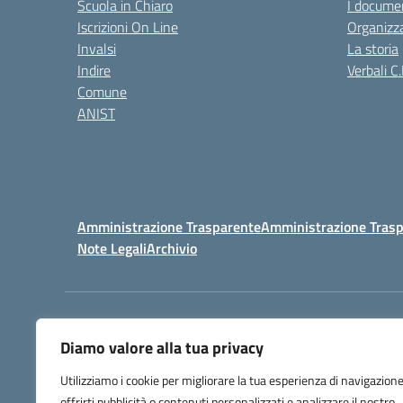
Scuola in Chiaro
I documen
Iscrizioni On Line
Organizz
Invalsi
La storia
Indire
Verbali C.
Comune
ANIST
Amministrazione Trasparente
Amministrazione Trasp
Note Legali
Archivio
Centralino:
098148017
Diamo valore alla tua privacy
Utilizziamo i cookie per migliorare la tua esperienza di navigazione
offrirti pubblicità o contenuti personalizzati e analizzare il nostro