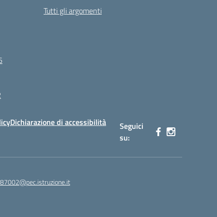
Tutti gli argomenti
6
R
licy
Dichiarazione di accessibilità
Seguici
su:
87002@pec.istruzione.it