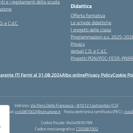
ti e i regolamenti della scuola
Didattica
azione
Offerta formativa
Le schede didattiche
D. e C.d.C.
I progetti delle classi
Programmazioni a.s. 2025-202
Privacy
Verbali C.D. e C.d.C.
Progetti PON/POC-FESR-PNR
arente ITI Fermi al 31.08.2024
Albo online
Privacy Policy
Cookie Po
Indirizzo:
Via Piero Della Francesca - 87012 Castrovillari (CS)
1
Email:
csis087002@istruzione.it
Posta elettronica certificata (PEC):
csis0
Codice fiscale: 94040930789
,
Codice meccanografico:
CSIS087002