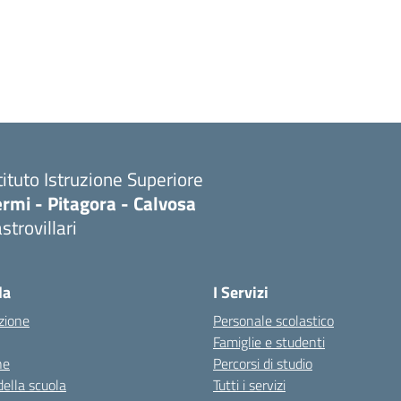
tituto Istruzione Superiore
rmi - Pitagora - Calvosa
strovillari
Visita la pagina iniziale della scuola
la
I Servizi
zione
Personale scolastico
Famiglie e studenti
ne
Percorsi di studio
della scuola
Tutti i servizi