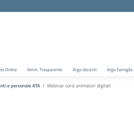
la scuola
bo Online
Amm. Trasparente
Argo docenti
Argo Famiglia
enti e personale ATA
Webinar corsi animatori digitali