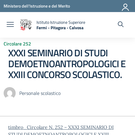
Vai ai contenuti
Vai al menu di navigazione
Vai al footer
Ministero dell'Istruzione e del Merito
Istituto Istruzione Superiore
Fermi - Pitagora - Calvosa
— Visita la pagina iniziale della scuola
Circolare 252
XXXI SEMINARIO DI STUDI
DEMOETNOANTROPOLOGICI E
XXIII CONCORSO SCOLASTICO.
Personale scolastico
timbro_Circolare N. 252 – XXXI SEMINARIO DI
STUDI DEMOETNOANTROPOLOGICI E XXIII