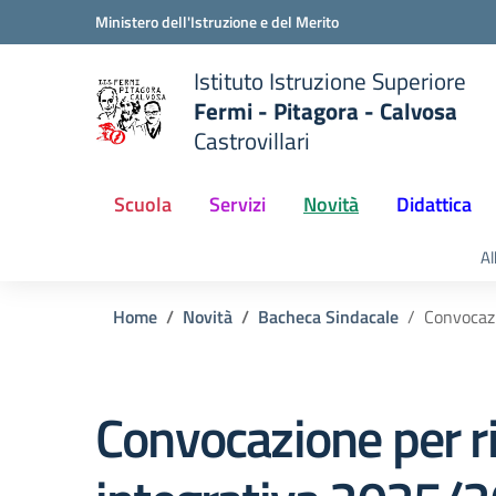
Vai ai contenuti
Vai al menu di navigazione
Vai al footer
Ministero dell'Istruzione e del Merito
Istituto Istruzione Superiore
Fermi - Pitagora - Calvosa
Castrovillari
 della scuola
— Visita la pagina iniziale del
Scuola
Servizi
Novità
Didattica
Al
Home
Novità
Bacheca Sindacale
Convocazi
Convocazione per ri