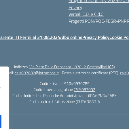
Programmazioni a.s. 2025-202
Privacy
Verbali C.D. e C.d.C.
Progetti PON/POC-FESR-PNR
arente ITI Fermi al 31.08.2024
Albo online
Privacy Policy
Cookie Po
Indirizzo:
Via Piero Della Francesca - 87012 Castrovillari (CS)
1
Email:
csis087002@istruzione.it
Posta elettronica certificata (PEC):
csis0
Codice fiscale: 94040930789
,
Codice meccanografico:
CSIS087002
Codice Indice delle Pubbliche Amministrazioni (IPA): PNG4CA8K
Codice unico di fatturazione (CUF): R8N7JA