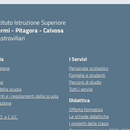
tituto Istruzione Superiore
rmi - Pitagora - Calvosa
strovillari
Visita la pagina iniziale della scuola
la
I Servizi
zione
Personale scolastico
Famiglie e studenti
ne
Percorsi di studio
della scuola
Tutti i servizi
ti e i regolamenti della scuola
Didattica
azione
Offerta formativa
Le schede didattiche
D. e C.d.C.
I progetti delle classi