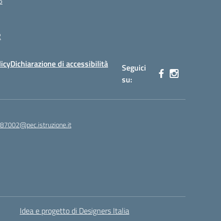
6
R
licy
Dichiarazione di accessibilità
Seguici
su:
87002@pec.istruzione.it
Idea e progetto di Designers Italia