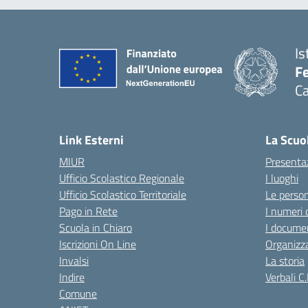
Is
Fe
Ca
— 
Link Esterni
La Scuo
MIUR
Presenta
Ufficio Scolastico Regionale
I luoghi
Ufficio Scolastico Territoriale
Le perso
Pago in Rete
I numeri 
Scuola in Chiaro
I documen
Iscrizioni On Line
Organizz
Invalsi
La storia
Indire
Verbali C.
Comune