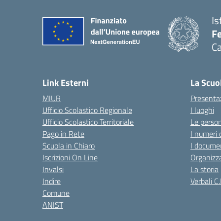
Is
Fe
Ca
— 
Link Esterni
La Scuo
MIUR
Presenta
Ufficio Scolastico Regionale
I luoghi
Ufficio Scolastico Territoriale
Le perso
Pago in Rete
I numeri 
Scuola in Chiaro
I documen
Iscrizioni On Line
Organizz
Invalsi
La storia
Indire
Verbali C.
Comune
ANIST