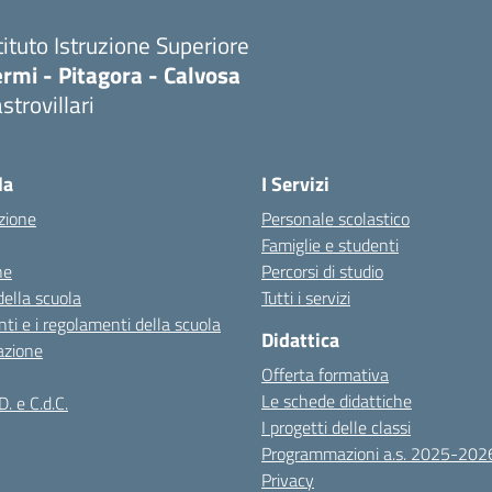
tituto Istruzione Superiore
rmi - Pitagora - Calvosa
strovillari
Visita la pagina iniziale della scuola
la
I Servizi
zione
Personale scolastico
Famiglie e studenti
ne
Percorsi di studio
della scuola
Tutti i servizi
ti e i regolamenti della scuola
Didattica
azione
Offerta formativa
Le schede didattiche
D. e C.d.C.
I progetti delle classi
Programmazioni a.s. 2025-202
Privacy