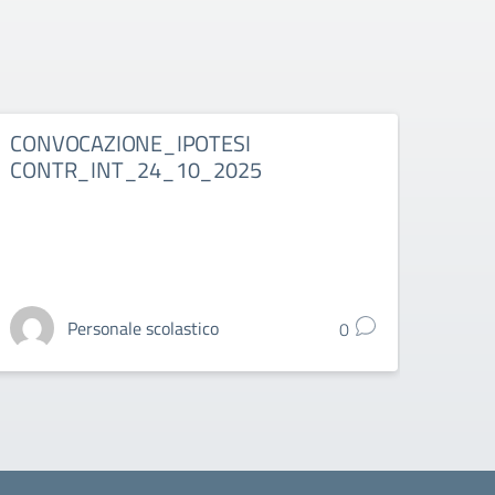
CONVOCAZIONE_IPOTESI
CONT
CONTR_INT_24_10_2025
224
Personale scolastico
0