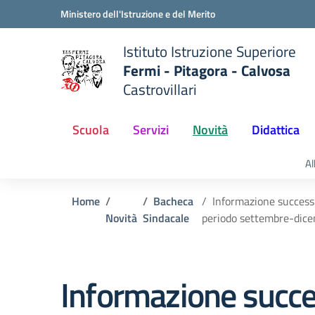
Vai ai contenuti
Vai al menu di navigazione
Vai al footer
Ministero dell'Istruzione e del Merito
Istituto Istruzione Superiore
Fermi - Pitagora - Calvosa
Castrovillari
 della scuola
— Visita la pagina iniziale del
Scuola
Servizi
Novità
Didattica
Al
Home
Bacheca
Informazione success
Novità
Sindacale
periodo settembre-dic
Informazione succes