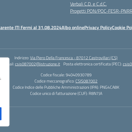
Verbali C.D. e C.d.C.
Progetti PON/POC-FESR-PNR
arente ITI Fermi al 31.08.2024
Albo online
Privacy Policy
Cookie Po
Indirizzo:
Via Piero Della Francesca - 87012 Castrovillari (CS)
1
Email:
csis087002@istruzione.it
Posta elettronica certificata (PEC):
csis0
Codice fiscale: 94040930789
,
Codice meccanografico:
CSIS087002
Codice Indice delle Pubbliche Amministrazioni (IPA): PNG4CA8K
Codice unico di fatturazione (CUF): R8N7JA