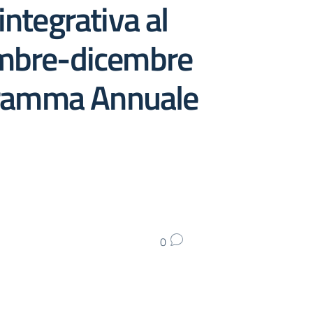
ntegrativa al
mbre-dicembre
gramma Annuale
0