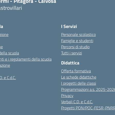
rmi - Pitagora - Calvosa
strovillari
Visita la pagina iniziale della scuola
la
I Servizi
zione
Personale scolastico
Famiglie e studenti
ne
Percorsi di studio
della scuola
Tutti i servizi
ti e i regolamenti della scuola
Didattica
azione
Offerta formativa
Le schede didattiche
D. e C.d.C.
I progetti delle classi
Programmazioni a.s. 2025-202
Privacy
Verbali C.D. e C.d.C.
Progetti PON/POC-FESR-PNR