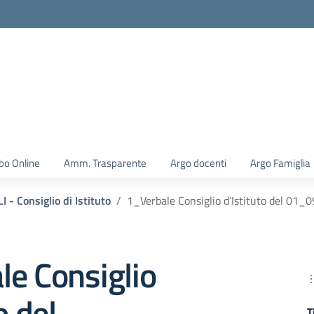
la scuola
bo Online
Amm. Trasparente
Argo docenti
Argo Famiglia
 - Consiglio di Istituto
1_Verbale Consiglio d’Istituto del 01
e Consiglio
o del
T