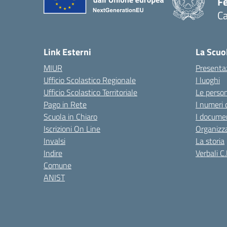
Fe
Ca
— 
Link Esterni
La Scuo
MIUR
Presenta
Ufficio Scolastico Regionale
I luoghi
Ufficio Scolastico Territoriale
Le perso
Pago in Rete
I numeri 
Scuola in Chiaro
I documen
Iscrizioni On Line
Organizz
Invalsi
La storia
Indire
Verbali C.
Comune
ANIST