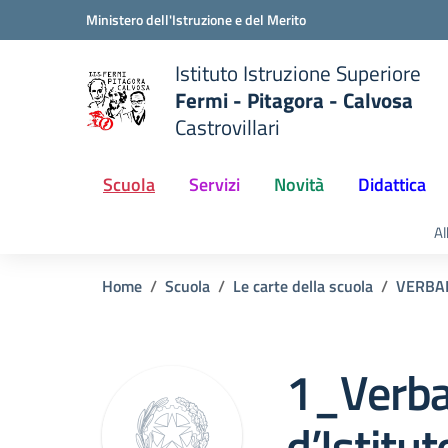
Vai ai contenuti
Vai al menu di navigazione
Vai al footer
Ministero dell'Istruzione e del Merito
Istituto Istruzione Superiore
Fermi - Pitagora - Calvosa
Castrovillari
 della scuola
— Visita la pagina iniziale del
Scuola
Servizi
Novità
Didattica
Al
Home
Scuola
Le carte della scuola
VERBALI
1_Verbal
d’Istitut