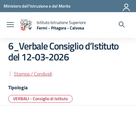
Vai ai contenuti
Vai al menu di navigazione
Vai al footer
Ministero dell'Istruzione e del Merito
Istituto Istruzione Superiore
Fermi - Pitagora - Calvosa
— Visita la pagina iniziale della scuola
6_Verbale Consiglio d’Istituto
del 12-03-2026
Stampa / Condividi
Tipologia
VERBALI - Consiglio di Istituto