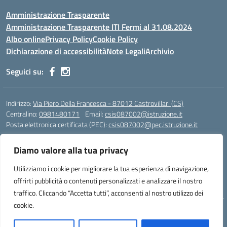
Amministrazione Trasparente
Amministrazione Trasparente ITI Fermi al 31.08.2024
Albo online
Privacy Policy
Cookie Policy
Dichiarazione di accessibilità
Note Legali
Archivio
Seguici su:
Indirizzo:
Via Piero Della Francesca - 87012 Castrovillari (CS)
Centralino:
0981480171
Email:
csis087002@istruzione.it
Posta elettronica certificata (PEC):
csis087002@pec.istruzione.it
Codice fiscale: 94040930789
Diamo valore alla tua privacy
Codice meccanografico:
CSIS087002
Codice Indice delle Pubbliche Amministrazioni (IPA): PNG4CA8K
Utilizziamo i cookie per migliorare la tua esperienza di navigazione,
Codice unico di fatturazione (CUF): R8N7JA
offrirti pubblicità o contenuti personalizzati e analizzare il nostro
traffico. Cliccando “Accetta tutti”, acconsenti al nostro utilizzo dei
cookie.
Idea e progetto di Designers Italia