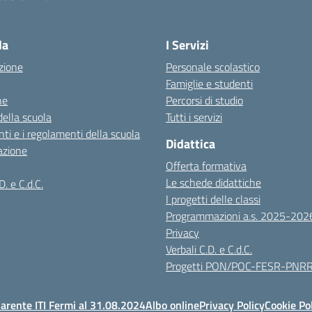
Visita la pagina iniziale della scuola
la
I Servizi
zione
Personale scolastico
Famiglie e studenti
ne
Percorsi di studio
della scuola
Tutti i servizi
ti e i regolamenti della scuola
Didattica
azione
Offerta formativa
Le schede didattiche
D. e C.d.C.
I progetti delle classi
Programmazioni a.s. 2025-202
Privacy
Verbali C.D. e C.d.C.
Progetti PON/POC-FESR-PNR
arente ITI Fermi al 31.08.2024
Albo online
Privacy Policy
Cookie Po