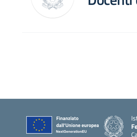
Is
Fe
Ca