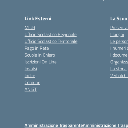
— 
Link Esterni
La Scuo
MIUR
Presenta
Ufficio Scolastico Regionale
I luoghi
Ufficio Scolastico Territoriale
Le perso
Pago in Rete
I numeri 
Scuola in Chiaro
I documen
Iscrizioni On Line
Organizz
Invalsi
La storia
Indire
Verbali C.
Comune
ANIST
Amministrazione Trasparente
Amministrazione Trasp