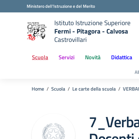
Vai ai contenuti
Vai al menu di navigazione
Vai al footer
Ministero dell'Istruzione e del Merito
Istituto Istruzione Superiore
Fermi - Pitagora - Calvosa
Castrovillari
 della scuola
— Visita la pagina iniziale del
Scuola
Servizi
Novità
Didattica
Al
Home
Scuola
Le carte della scuola
VERBALI
7_Verbal
Docenti