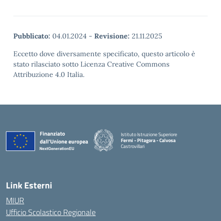
Pubblicato:
04.01.2024
-
Revisione:
21.11.2025
Eccetto dove diversamente specificato, questo articolo è
stato rilasciato sotto Licenza Creative Commons
Attribuzione 4.0 Italia.
Istituto Istruzione Superiore
Fermi - Pitagora - Calvosa
Castrovillari
— Visita la pagina iniziale della scuola
Link Esterni
MIUR
Ufficio Scolastico Regionale