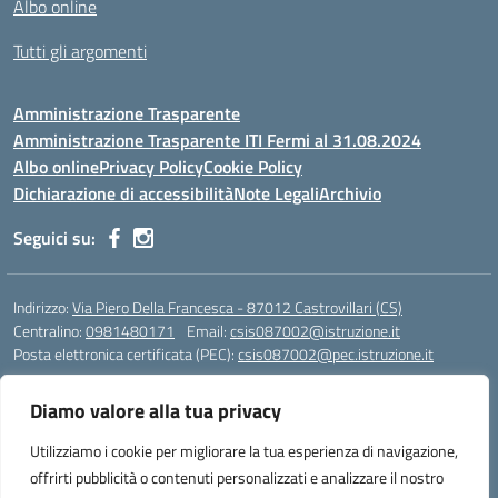
Albo online
Tutti gli argomenti
Amministrazione Trasparente
Amministrazione Trasparente ITI Fermi al 31.08.2024
Albo online
Privacy Policy
Cookie Policy
Dichiarazione di accessibilità
Note Legali
Archivio
Seguici su:
Indirizzo:
Via Piero Della Francesca - 87012 Castrovillari (CS)
Centralino:
0981480171
Email:
csis087002@istruzione.it
Posta elettronica certificata (PEC):
csis087002@pec.istruzione.it
Codice fiscale: 94040930789
Diamo valore alla tua privacy
Codice meccanografico:
CSIS087002
Codice Indice delle Pubbliche Amministrazioni (IPA): PNG4CA8K
Utilizziamo i cookie per migliorare la tua esperienza di navigazione,
Codice unico di fatturazione (CUF): R8N7JA
offrirti pubblicità o contenuti personalizzati e analizzare il nostro