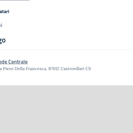
atari
i
go
ede Centrale
a Piero Della Francesca, 87012 Castrovillari CS