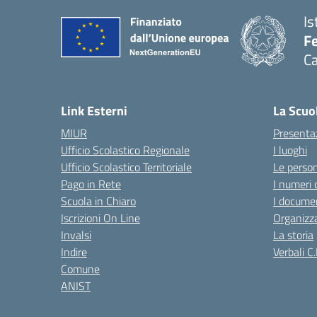
Is
Fe
Ca
— 
Link Esterni
La Scuo
MIUR
Presenta
Ufficio Scolastico Regionale
I luoghi
Ufficio Scolastico Territoriale
Le perso
Pago in Rete
I numeri 
Scuola in Chiaro
I documen
Iscrizioni On Line
Organizz
Invalsi
La storia
Indire
Verbali C.
Comune
ANIST