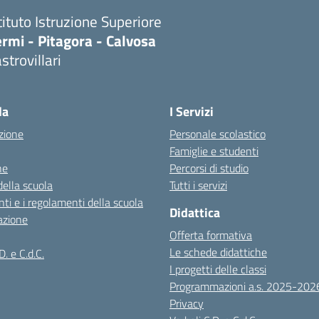
tituto Istruzione Superiore
rmi - Pitagora - Calvosa
strovillari
Visita la pagina iniziale della scuola
la
I Servizi
zione
Personale scolastico
Famiglie e studenti
ne
Percorsi di studio
della scuola
Tutti i servizi
ti e i regolamenti della scuola
Didattica
azione
Offerta formativa
Le schede didattiche
D. e C.d.C.
I progetti delle classi
Programmazioni a.s. 2025-202
Privacy