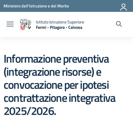
Vai ai contenuti
Vai al menu di navigazione
Vai al footer
Ministero dell'Istruzione e del Merito
Istituto Istruzione Superiore
Fermi - Pitagora - Calvosa
— Visita la pagina iniziale della scuola
Informazione preventiva
(integrazione risorse) e
convocazione per ipotesi
contrattazione integrativa
2025/2026.