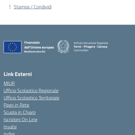
Stampa / Condividi
Istituto Istruzione Superiore
Fermi - Pitagora - Calvosa
Castrovillari
— Visita la pagina iniziale della scuola
Link Esterni
MIUR
Ufficio Scolastico Regionale
Ufficio Scolastico Territoriale
Pago in Rete
Scuola in Chiaro
Iscrizioni On Line
Invalsi
Indire