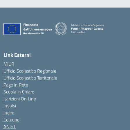
Istituto Istruzione Superiore
Fermi - Pitagora - Calvosa
Castrovillari
— Visita la pagina iniziale della scuola
Link Esterni
MIUR
Ufficio Scolastico Regionale
Ufficio Scolastico Territoriale
Pago in Rete
Scuola in Chiaro
Iscrizioni On Line
Invalsi
Indire
Comune
ANIST